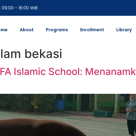
: 09:00 - 16:00 WIB
ome
About
Programs
Enrollment
Library
slam bekasi
A Islamic School: Menanamkan