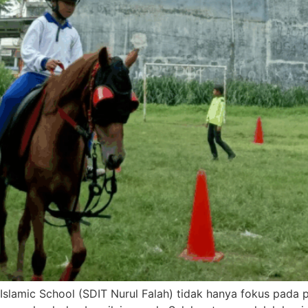
slamic School (SDIT Nurul Falah) tidak hanya fokus pada p