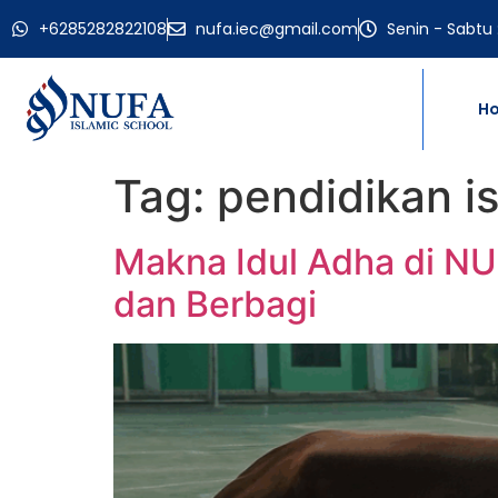
+6285282822108
nufa.iec@gmail.com
Senin - Sabtu 
H
Tag:
pendidikan i
Makna Idul Adha di NUF
dan Berbagi