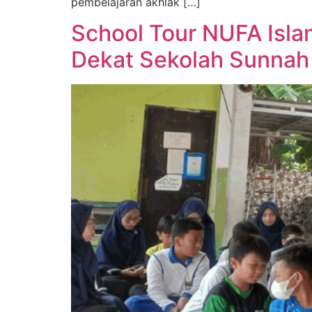
pembelajaran akhlak […]
School Tour NUFA Isl
Dekat Sekolah Sunnah 