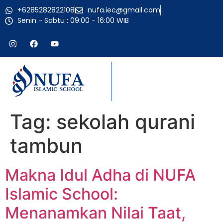
+6285282822108
nufa.iec@gmail.com
Senin - Sabtu : 09:00 - 16:00 WIB
Tag:
sekolah qurani
tambun
Makna Idul Adha di NUFA
Islamic School:
Menanamkan Nilai Taat,