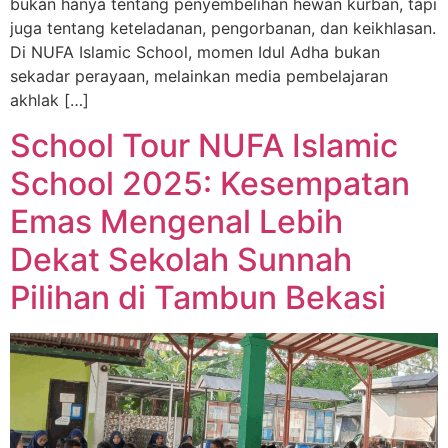
bukan hanya tentang penyembelihan hewan kurban, tapi
juga tentang keteladanan, pengorbanan, dan keikhlasan.
Di NUFA Islamic School, momen Idul Adha bukan
sekadar perayaan, melainkan media pembelajaran
akhlak […]
School Tour NUFA Islamic
School 2025: Kesempatan
Emas Mengenal Lebih
Dekat Sekolah Sunnah
Pilihan di Tambun Bekasi