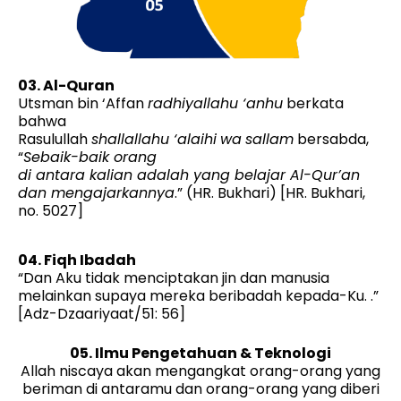
03. Al-Quran
Utsman bin ‘Affan
radhiyallahu
‘
anhu
berkata
bahwa
Rasulullah
shallallahu
‘
alaihi
wa
sallam
bersabda,
“
Sebaik-baik
orang
di
antara
kalian
adalah
yang
belajar
Al-Qur’an
dan
mengajarkannya
.” (HR. Bukhari) [HR. Bukhari,
no. 5027]
04. Fiqh Ibadah
“Dan Aku tidak menciptakan jin dan manusia
melainkan supaya mereka beribadah kepada-Ku. .”
[Adz-Dzaariyaat/51: 56]
05. Ilmu Pengetahuan & Teknologi
Allah niscaya akan mengangkat orang-orang yang
beriman di antaramu dan orang-orang yang diberi