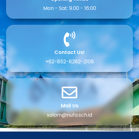
Mon - Sat: 9.00 - 16:00
Contact Us!
+62-852-8282-2108
Mail Us
salam@nufa.sch.id