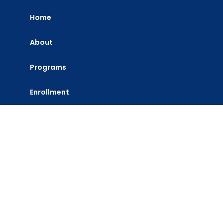
Home
About
Programs
Enrollment
Library
Updates
Contact Us
Contact Us
Email: