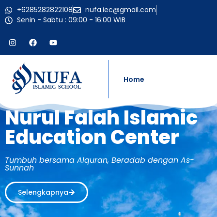
+6285282822108
nufa.iec@gmail.com
Senin - Sabtu : 09:00 - 16:00 WIB
Home
Nurul Falah Islamic
Education Center
Tumbuh bersama Alquran, Beradab dengan As-
Sunnah
Selengkapnya