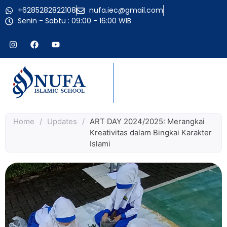
+6285282822108
nufa.iec@gmail.com
Senin - Sabtu : 09:00 - 16:00 WIB
Home
/
Updates
/
ART DAY 2024/2025: Merangkai
Kreativitas dalam Bingkai Karakter
Islami