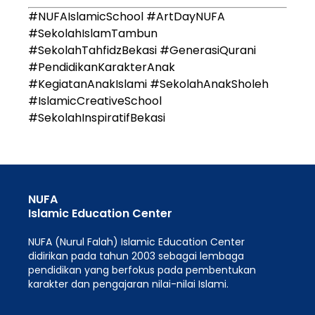
#NUFAIslamicSchool #ArtDayNUFA
#SekolahIslamTambun
#SekolahTahfidzBekasi #GenerasiQurani
#PendidikanKarakterAnak
#KegiatanAnakIslami #SekolahAnakSholeh
#IslamicCreativeSchool
#SekolahInspiratifBekasi
NUFA
Islamic Education Center
NUFA (Nurul Falah) Islamic Education Center
didirikan pada tahun 2003 sebagai lembaga
pendidikan yang berfokus pada pembentukan
karakter dan pengajaran nilai-nilai Islami.