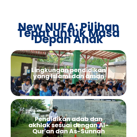
New NUFA: Pilihan
Tepat untuk Masa
Depan Anak
Lingkungan pendidikan
yang Islami dan aman
Pendidikan adab dan
akhlak sesuai dengan Al-
Qur’an dan As-Sunnah