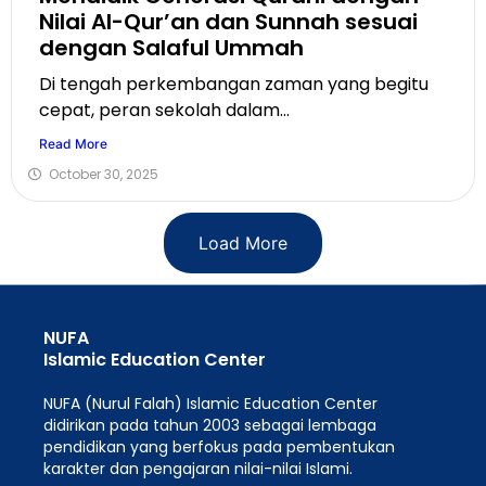
Nilai Al-Qur’an dan Sunnah sesuai
dengan Salaful Ummah
Di tengah perkembangan zaman yang begitu
cepat, peran sekolah dalam...
Read More
October 30, 2025
Load More
NUFA
Islamic Education Center
NUFA (Nurul Falah) Islamic Education Center
didirikan pada tahun 2003 sebagai lembaga
pendidikan yang berfokus pada pembentukan
karakter dan pengajaran nilai-nilai Islami.