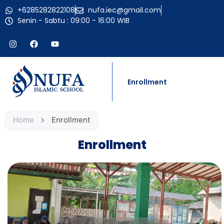
+6285282822108
nufa.iec@gmail.com
Senin - Sabtu : 09:00 - 16:00 WIB
Enrollment
Home
Enrollment
Enrollment